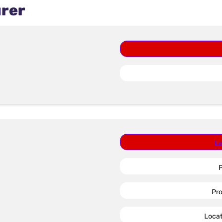
urer
Lo
P
Pro
Locat