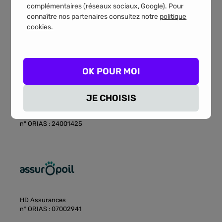
complémentaires (réseaux sociaux, Google). Pour
n° ORIAS : 07005053
connaître nos partenaires consultez notre
politique
cookies.
OK POUR MOI
GROUPE VILAVI
n° ORIAS : 07003157
JE CHOISIS
HCDM Assurances
n° ORIAS : 24001425
HD Assurances
n° ORIAS : 07002941