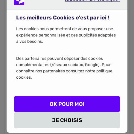
Continuer sans accepter
Les meilleurs Cookies c'est par ici !
Code postal
Les cookies nous permettent de vous proposer une
expérience personnalisée et des publicités adaptées
à vos besoins.
Des partenaires peuvent déposer des cookies
complémentaires (réseaux sociaux, Google). Pour
Vous recevrez votre recapitulatif de comparaison par
connaître nos partenaires consultez notre
politique
email. En renseignant votre numéro de téléphone, vous
acceptez d'être appelé par les partenaires d’assurance
cookies.
pour l'étude de votre projet.
Téléphone
OK POUR MOI
JE CHOISIS