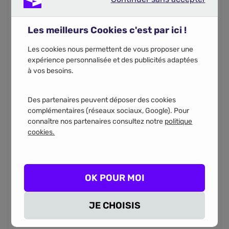
Continuer sans accepter
Les meilleurs Cookies c'est par ici !
Code postal
Les cookies nous permettent de vous proposer une
expérience personnalisée et des publicités adaptées
à vos besoins.
Des partenaires peuvent déposer des cookies
complémentaires (réseaux sociaux, Google). Pour
Vous recevrez votre recapitulatif de comparaison par
connaître nos partenaires consultez notre
politique
email. En renseignant votre numéro de téléphone, vous
acceptez d'être appelé par les partenaires d’assurance
cookies.
pour l'étude de votre projet.
Téléphone
OK POUR MOI
JE CHOISIS