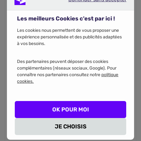
Continuer sans accepter
Les meilleurs Cookies c'est par ici !
Code postal
Les cookies nous permettent de vous proposer une
expérience personnalisée et des publicités adaptées
à vos besoins.
Des partenaires peuvent déposer des cookies
complémentaires (réseaux sociaux, Google). Pour
Vous recevrez votre recapitulatif de comparaison par
connaître nos partenaires consultez notre
politique
email. En renseignant votre numéro de téléphone, vous
acceptez d'être appelé par les partenaires d’assurance
cookies.
pour l'étude de votre projet.
Téléphone
OK POUR MOI
JE CHOISIS