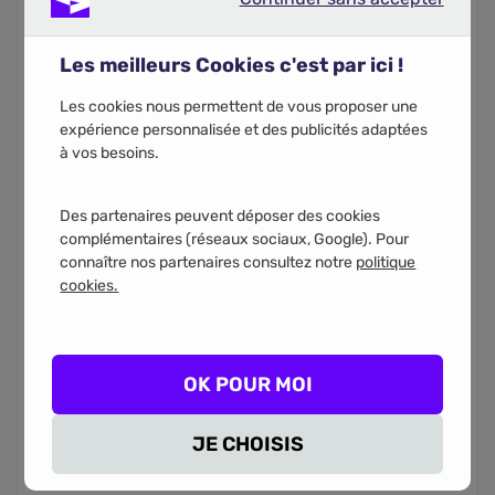
Continuer sans accepter
Les meilleurs Cookies c'est par ici !
Code postal
Les cookies nous permettent de vous proposer une
expérience personnalisée et des publicités adaptées
à vos besoins.
Des partenaires peuvent déposer des cookies
complémentaires (réseaux sociaux, Google). Pour
Vous recevrez votre recapitulatif de comparaison par
connaître nos partenaires consultez notre
politique
email. En renseignant votre numéro de téléphone, vous
acceptez d'être appelé par les partenaires d’assurance
cookies.
pour l'étude de votre projet.
Téléphone
OK POUR MOI
JE CHOISIS