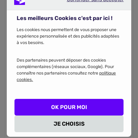
Continuer sans accepter
Les meilleurs Cookies c'est par ici !
Code postal
Les cookies nous permettent de vous proposer une
expérience personnalisée et des publicités adaptées
à vos besoins.
Des partenaires peuvent déposer des cookies
complémentaires (réseaux sociaux, Google). Pour
Vous recevrez votre recapitulatif de comparaison par
connaître nos partenaires consultez notre
politique
email. En renseignant votre numéro de téléphone, vous
acceptez d'être appelé par les partenaires d’assurance
cookies.
pour l'étude de votre projet.
Téléphone
OK POUR MOI
JE CHOISIS